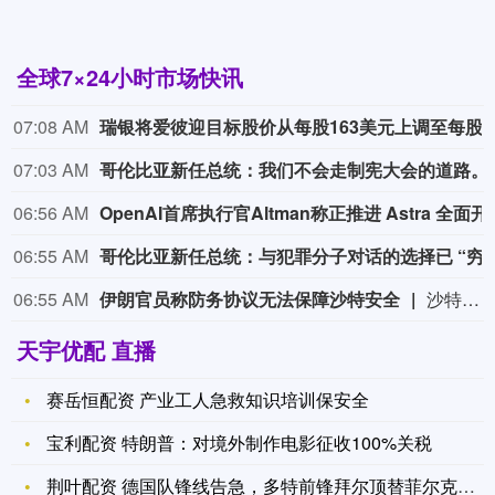
全球7×24小时市场快讯
07:08 AM
瑞银将
07:03 AM
哥伦比亚新任总统
06:56 AM
OpenAI首席执行官Al
06:55 AM
哥伦比亚新任总统：与犯罪分子对话
06:55 AM
伊朗官员称防务协议无法保障沙特安全
沙特阿拉伯王储兼首相穆罕默德·本·萨勒曼7日与到访的土耳其总统埃尔多安和巴基斯坦总理夏巴兹在沙特麦加签署《麦加共同防务协议》。对于三国签署《麦加共同防务协议》，伊朗伊斯兰议会国家安全与外交政策委员会成员雷扎伊在社交媒体平台上表示，沙特应当明白，与土耳其和巴基斯坦签署的一纸协议不会给他们带来安全，正如几十年来单方面依赖美国也未能奏效一样。只有改变政策，才能不把安全寄托在别人身上。根据沙特、土耳其与巴基斯坦三方当天发表的联合声明，该协议旨在加强对任何侵略行为的共同威慑，并规定：对三国中任何一国的武装攻击将被视为对三国全体的攻击。协议还将推动三国加强各领域防务合作。详情显示，这一举措建立在沙特和巴基斯坦2025年9月签署《共同战略防御协议》的基础上。后者具有军事同盟性质。签署《共同战略防御协议》后，沙特和巴基斯坦寻求将土耳其纳入集体安全框架。今年4月，沙特国防部证实，巴方一支空军部队已经进驻沙特空军基地。美国和以色列今年2月底对伊朗发起大规模军事行动，伊朗对以色列和美国在中东地区的军事基地等目标发起反击，波及沙特等海湾国家。分析人士指出，这场战事让那些在防卫安全上依赖美国的中东国家对美国提供“保护伞”的意愿和能力产生怀疑。伊朗战事影响外溢背景下，埃及、土耳其、沙特、巴基斯坦等国认识到，国家安全不能靠美国，还得依靠自身。这是伊朗战事给中东格局带来的变化之一。这些地区国家正寻求组成军事合作网络，在美国“保护伞”靠不住的情况下，为自身和地区提供集体安全保障。（央视新闻）
天宇优配 直播
赛岳恒配资 产业工人急救知识培训保安全
宝利配资 特朗普：对境外制作电影征收100%关税
荆叶配资 德国队锋线告急，多特前锋拜尔顶替菲尔克鲁格入选