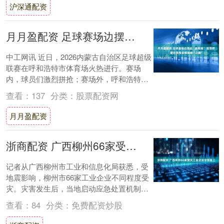
沪深通配资
月月盈配资 足球赛场边摆起“禁毒摊”&#32;民警带着仿真毒品模型来“上课”
中工网讯 近日，2026内蒙古自治区足球超级
联赛在呼和浩特市体育场火热进行。赛场
内，球员们激烈拼抢；赛场外，呼和浩特市
公安局回民区分局禁毒大队民警摆起了一个
查看：
137
分类：
股票配资网
特殊....
月月盈配资
浙商配资 广西柳州66家受灾工业企业全部复工
记者从广西柳州市工业和信息化局获悉，受
地震影响，柳州市66家工业企业不同程度受
灾。灾害发生后，当地启动应急处置机制，
多部门联动开展隐患排查、企业帮扶与物资
查看：
84
分类：
免费配资炒股
保供工....