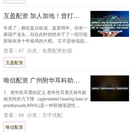
互盈配资 加人加地！曾打破外国垄断的国产数字化X线探测器一哥，有新动作 90%靠进口的X线探测器，被一中国公司打破垄断后，有重大战略调整
年底了，都在盘点收成，盘算明年。但有一
家国产龙头，却在此时悄然布下了一招可能
影响未来十年格局的大棋。 它不是收缩战
线，而是果断“增兵”，把原本聚焦上海的一
查看：
67
分类：
免费配资炒股
个核心....
互盈配资
唯信配资 广州附华耳科助您深入了解老年性耳聋
1、老年性耳聋的定义 老年性耳聋又称年龄
相关性听力下降（agerelated hearing loss or
presbycusis,ARHL)是一种双侧渐进性....
查看：
69
分类：
天宇优配
唯信配资