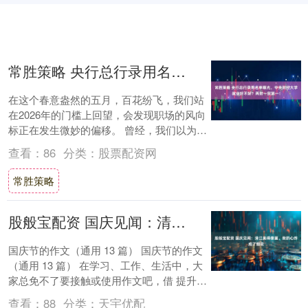
常胜策略 央行总行录用名单曝光，中央财经大学就业好不好？两财一贸第一！
在这个春意盎然的五月，百花纷飞，我们站
在2026年的门槛上回望，会发现职场的风向
标正在发生微妙的偏移。 曾经，我们以为名
校的光环足以照亮前程；如今，当学历通胀
查看：
86
分类：
股票配资网
的....
常胜策略
股般宝配资 国庆见闻：清江美得像画，我的心炸成了烟花
国庆节的作文（通用 13 篇） 国庆节的作文
（通用 13 篇） 在学习、工作、生活中，大
家总免不了要接触或使用作文吧，借 提升书
面表达能力能够助力我们增强语言组....
查看：
88
分类：
天宇优配