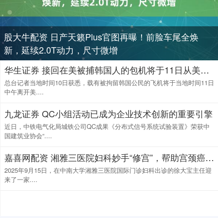
股大牛配资 日产天籁Plus官图再曝！前脸车尾全焕
新，延续2.0T动力，尺寸微增
华生证券 接回在美被捕韩国人的包机将于11日从美国出发
总台记者当地时间10日获悉，载有被拘留韩国公民的飞机将于当地时间11日
中午离开美....
九龙证券 QC小组活动已成为企业技术创新的重要引擎
近日，中铁电气化局城铁公司QC成果《分布式信号系统试验装置》荣获中
国建筑业协会“....
嘉喜网配资 湘雅三医院妇科妙手“修宫”，帮助宫颈癌患者圆了母亲梦
2025年9月15日，在中南大学湘雅三医院国际门诊妇科出诊的徐大宝主任迎
来了一家....