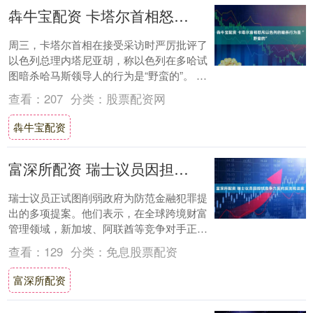
犇牛宝配资 卡塔尔首相怒斥以色列的暗杀行为是“野蛮的”
周三，卡塔尔首相在接受采访时严厉批评了
以色列总理内塔尼亚胡，称以色列在多哈试
图暗杀哈马斯领导人的行为是“野蛮的”。 卡
塔尔首相穆罕默德告诉CNN的贝基・安德
查看：
207
分类：
股票配资网
森：....
犇牛宝配资
富深所配资 瑞士议员因担忧竞争力反对反洗钱法案
瑞士议员正试图削弱政府为防范金融犯罪提
出的多项提案。他们表示，在全球跨境财富
管理领域，新加坡、阿联酋等竞争对手正不
断崛起，瑞士需在该领域保持竞争力。 波士
查看：
129
分类：
免息股票配资
顿咨询....
富深所配资