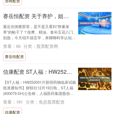
浙商配资
赛岳恒配资 关于养护，姐妹们的日常生活方式
最近在闺蜜群里，是不是又看到“卵巢保
养”的帖子了？按摩、精油、食补五花八门。
别急，今天咱不搞玄学，来聊聊科学认知里
的“主动健康管理”。 卵巢，就像我们身体里
查看：
66
分类：
股票配资网
的一....
赛岳恒配资
信康配资 ST人福：HW252001片获得药物临床试验批准通知书
【ST人福：HW252001片获得药物临床试验
批准通知书】财联社12月19日电，ST人福
(600079.SH)公告称，人福医药集团股份公
司全资子公司湖北生物医药....
查看：
181
分类：
免息股票配资
信康配资