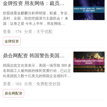
金牌投资 用友网络：裁员难止亏损，云服务收入下滑，赴港IPO藏隐忧
炒股就看金麒麟分析师研报，权威，专业，
及时，全面，助您挖掘潜力主题机会！ 来
源：证券之星 今年上半年，用友网络
（600588.SH）亏损进一步扩大，公司两年
查看：
174
分类：
天宇优配
半累....
金牌投资
鼎合网配资 韩国警告美国移民突袭行动或影响本国对美投资
韩国总统文在寅表示，美国一场导致 300 多
名韩国工人被拘留的移民突袭行动，已让正
向美国投入数十亿美元的韩国企业感到不
安。 “他们只是需要熟练技术人员来安装建
查看：
163
分类：
免费配资炒股
厂....
鼎合网配资