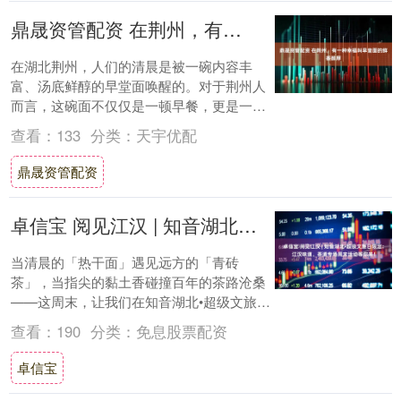
鼎晟资管配资 在荆州，有一种幸福叫早堂面的鲜香醇厚
在湖北荆州，人们的清晨是被一碗内容丰
富、汤底鲜醇的早堂面唤醒的。对于荆州人
而言，这碗面不仅仅是一顿早餐，更是一种
深入骨髓的生活习惯，一种定义幸福的味觉
查看：
133
分类：
天宇优配
符号。 早....
鼎晟资管配资
卓信宝 阅见江汉 | 知音湖北•超级文旅日限定：江汉味道、茶道专场周末活动等你来！
当清晨的「热干面」遇见远方的「青砖
茶」，当指尖的黏土香碰撞百年的茶路沧桑
——这周末，让我们在知音湖北•超级文旅日
期间，把"过早"捏成艺术，将"茶道"铸进美好
查看：
190
分类：
免息股票配资
时光....
卓信宝