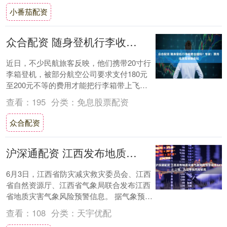
小番茄配资
众合配资 随身登机行李收费合理吗？专家：票务信息需明确告知
近日，不少民航旅客反映，他们携带20寸行
李箱登机，被部分航空公司要求支付180元
至200元不等的费用才能把行李箱带上飞
机，且不同航空公司的执行标准不一。 20
查看：
195
分类：
免息股票配资
寸....
众合配资
沪深通配资 江西发布地质灾害气象风险预警信息&#32;上饶、九江等地风险较高
6月3日，江西省防灾减灾救灾委员会、江西
省自然资源厅、江西省气象局联合发布江西
省地质灾害气象风险预警信息。 据气象预
报，6月3日—4日江西全省有一次降水天气
查看：
108
分类：
天宇优配
过程....