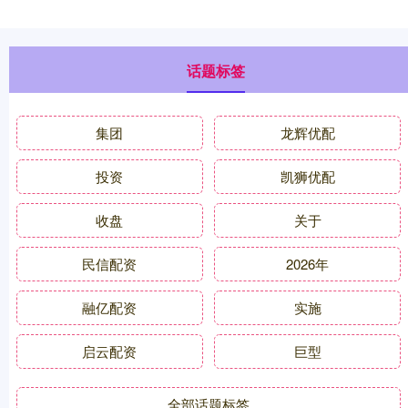
话题标签
集团
龙辉优配
投资
凯狮优配
收盘
关于
民信配资
2026年
融亿配资
实施
启云配资
巨型
全部话题标签