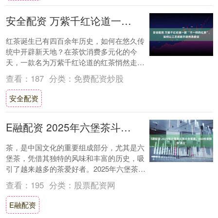
安全配资 万紫千红论道一款 “不一样的红茶”，如何以工艺创新开辟传承新径
红茶诞生已有四百余年历史，如何在悠久传
统中开辟新天地？在茶饮消费多元化的今
天，一款名为万紫千红论道的红茶悄然走进
众多茶客的视野。这款由竹叶青茶业出品的
查看：
187
分类：
免费配资炒股
红茶，自面....
安全配资
E融配资 2025年六堡茶斗茶大会落幕，860份茶样争‘茶王’
茶，是中国文化的重要组成部分，尤其是六
堡茶，凭借其独特的风味和丰富的历史，吸
引了越来越多的茶爱好者。2025年六堡茶斗
茶大会于11月12日在广西梧州圆满落幕，
查看：
195
分类：
股票配资网
共....
E融配资